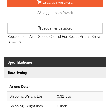
Lägg till i varukorg
A
Lägg till som favorit
R
I
E
Ladda ner datablad
N
S
Replacement Arm, Speed Control For Select Ariens Snow
Blowers
A
S
-
Specifikationer
M
O
Beskrivning
T
O
R
Ariens Deler
Shipping Weight Lbs
0.32 Lbs
S
Shipping Height Inch
0 Inch
T