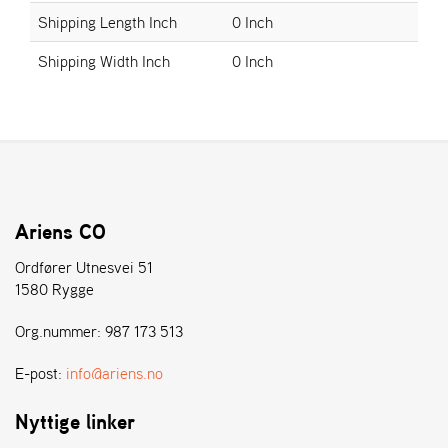
E
Shipping Length Inch
0 Inch
N
S
Shipping Width Inch
0 Inch
W
E
I
B
A
N
G
Ariens CO
Ordfører Utnesvei 51
1580 Rygge
Å
T
Org.nummer: 987 173 513
E
R
F
E-post:
info@ariens.no
Ö
R
Nyttige linker
S
Ä