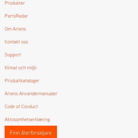
Produkter
L
J
PartsRadar
A
R
L
Om Ariens
I
S
Kontakt oss
T
A
Support
Klimat och miljö
Produktkataloger
Ariens Anvandermanualer
Code of Conduct
Aktosomhetserklæring
Finn återförsäljare