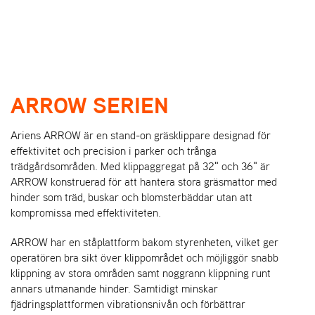
l
l
g
e
e
g
H
n
n
l
O
a
a
e
V
v
v
n
E
i
i
a
D
ARROW SERIEN
g
g
v
M
a
a
E
i
N
t
t
g
Ariens ARROW är en stand-on gräsklippare designad för
Y
i
i
a
effektivitet och precision i parker och trånga
o
o
t
trädgårdsområden. Med klippaggregat på 32" och 36" är
n
n
i
ARROW konstruerad för att hantera stora gräsmattor med
o
hinder som träd, buskar och blomsterbäddar utan att
n
kompromissa med effektiviteten.
ARROW har en ståplattform bakom styrenheten, vilket ger
operatören bra sikt över klippområdet och möjliggör snabb
klippning av stora områden samt noggrann klippning runt
annars utmanande hinder. Samtidigt minskar
fjädringsplattformen vibrationsnivån och förbättrar