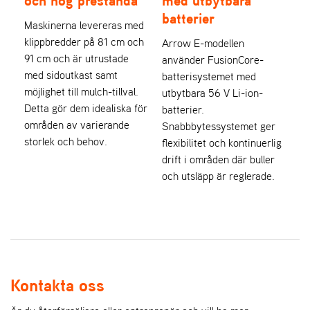
och hög prestanda
med utbytbara
batterier
Maskinerna levereras med
klippbredder på 81 cm och
Arrow E-modellen
91 cm och är utrustade
använder FusionCore-
med sidoutkast samt
batterisystemet med
möjlighet till mulch-tillval.
utbytbara 56 V Li-ion-
Detta gör dem idealiska för
batterier.
områden av varierande
Snabbbytessystemet ger
storlek och behov.
flexibilitet och kontinuerlig
drift i områden där buller
och utsläpp är reglerade.
Kontakta oss