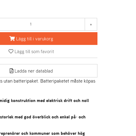
+
Lägg till i varukorg
Lägg till som favorit
Ladda ner datablad
s utan batteripaket. Batteripaketet måste köpas
idig konstruktion med elektrisk drift och noll
l storlek med god överblick och enkel på- och
ntreprenörer och kommuner som behöver hög