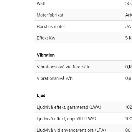
Watt
50
Motorfabrikat
Ari
Borstlös motor
JA
Effekt Kw
5 
Vibration
Vibrationsnivå vid förarsäte
0,1
Vibrationsnivå v/h
0,8
Ljud
Ljudnivå effekt, garanterad (LWA)
102
Ljudnivå effekt, uppmätt (LWA)
100
Ljudvivå vid användarens öra (LPA)
86 