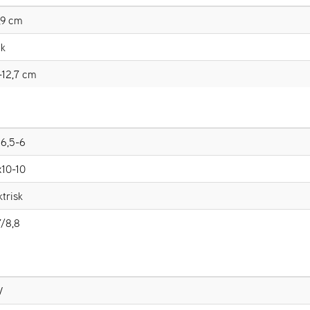
,9 cm
tk
-12,7 cm
6,5-6
10-10
ktrisk
7/8,8
V