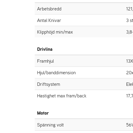
Arbetsbredd
121
Antal Knivar
3 s
Klipphöjd min/max
3,8
Drivlina
Framhjul
13X
Hjul/banddimension
20x
Driftsystem
Ele
Hastighet max fram/back
17,
Motor
Spänning volt
56