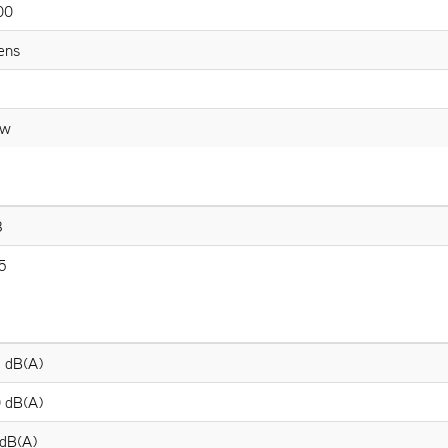
00
ens
Kw
8
5
 dB(A)
 dB(A)
dB(A)