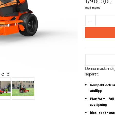
179.000,00
med moms
-
Denna maskin sälj
separat.
Kompakt och sm
utsläpp
Plattform i ful
avstigning
Idealisk för e