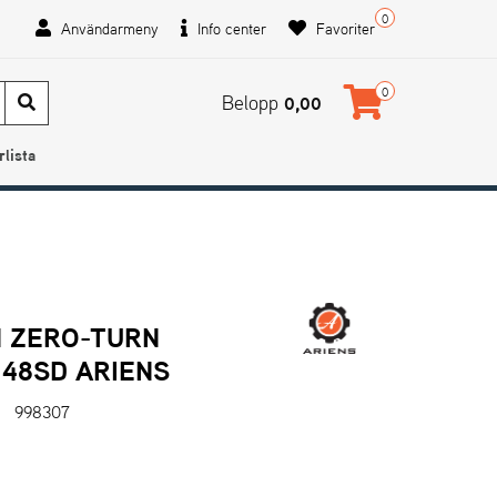
0
Användarmeny
Info center
Favoriter
0
Belopp
0,00
rlista
 ZERO-TURN
48SD ARIENS
998307