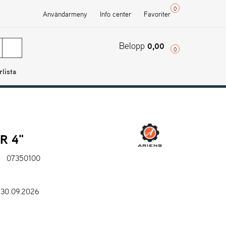
0
Användarmeny
Info center
Favoriter
Belopp
0,00
0
rlista
R 4"
07350100
: 30.09.2026