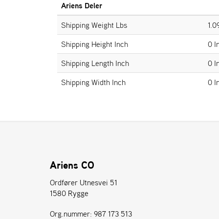
Ariens Deler
Shipping Weight Lbs
1.0
Shipping Height Inch
0 I
Shipping Length Inch
0 I
Shipping Width Inch
0 I
Ariens CO
Ordfører Utnesvei 51
1580 Rygge
Org.nummer: 987 173 513