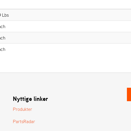
9 Lbs
nch
nch
nch
Nyttige linker
Produkter
PartsRadar