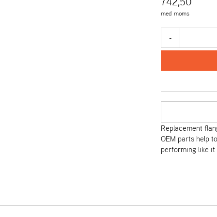
742,50
med moms
-
Replacement flang
OEM parts help to
performing like it