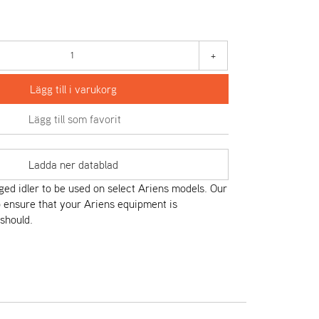
+
Lägg till i varukorg
Lägg till som favorit
Ladda ner datablad
ed idler to be used on select Ariens models. Our
 ensure that your Ariens equipment is
 should.