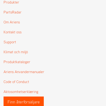
Produkter
L
J
PartsRadar
A
R
L
Om Ariens
I
S
Kontakt oss
T
A
Support
Klimat och miljö
Produktkataloger
Ariens Anvandermanualer
Code of Conduct
Aktosomhetserklæring
Finn återförsäljare