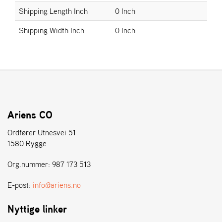
E
Shipping Length Inch
0 Inch
N
S
Shipping Width Inch
0 Inch
W
E
I
B
A
N
G
Ariens CO
Ordfører Utnesvei 51
1580 Rygge
Å
T
Org.nummer: 987 173 513
E
R
F
E-post:
info@ariens.no
Ö
R
Nyttige linker
S
Ä