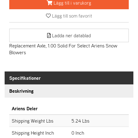
Lägg till i varukorg
A
Lägg till som favorit
R
I
E
Ladda ner datablad
N
S
Replacement Axle, 1.00 Solid For Select Ariens Snow
Blowers
A
S
-
Specifikationer
M
O
Beskrivning
T
O
R
Ariens Deler
Shipping Weight Lbs
5.24 Lbs
S
Shipping Height Inch
0 Inch
T