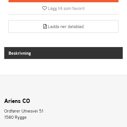
Lägg till som favorit
A
R
I
Ladda ner datablad
E
N
S
Beskrivning
A
S
-
M
O
T
O
R
Ariens CO
Ordfører Utnesvei 51
1580 Rygge
S
T