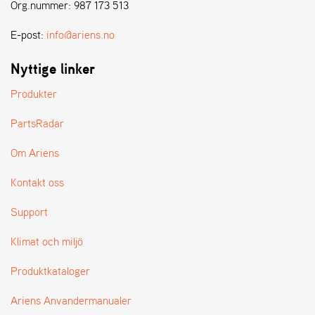
E
Org.nummer: 987 173 513
N
S
E-post:
info@ariens.no
Nyttige linker
W
E
Produkter
I
B
PartsRadar
A
N
Om Ariens
G
Kontakt oss
Å
Support
T
E
Klimat och miljö
R
F
Produktkataloger
Ö
R
S
Ariens Anvandermanualer
Ä