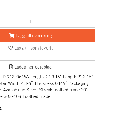
+
Lägg till i varukorg
Lägg till som favorit
Ladda ner datablad
TD 942-0616A Length: 21 3-16" Length 21 3-16"
 star Width 2 3-4" Thickness 0.149" Packaging
l Available in Silver Streak toothed blade 302-
de 302-404 Toothed Blade
A