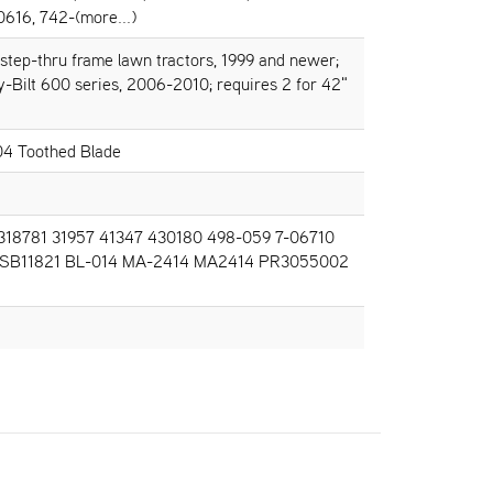
616, 742-(more...)
tep-thru frame lawn tractors, 1999 and newer;
-Bilt 600 series, 2006-2010; requires 2 for 42"
04 Toothed Blade
 318781 31957 41347 430180 498-059 7-06710
B1SB11821 BL-014 MA-2414 MA2414 PR3055002