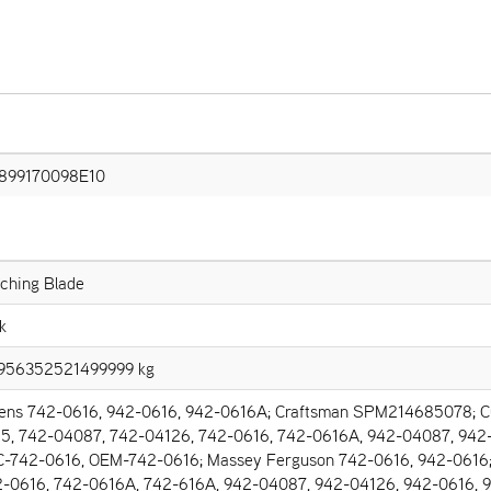
3899170098E10
ching Blade
tk
9956352521499999 kg
ens 742-0616, 942-0616, 942-0616A; Craftsman SPM214685078; Cu
5, 742-04087, 742-04126, 742-0616, 742-0616A, 942-04087, 942
-742-0616, OEM-742-0616; Massey Ferguson 742-0616, 942-0616;
-0616, 742-0616A, 742-616A, 942-04087, 942-04126, 942-0616, 