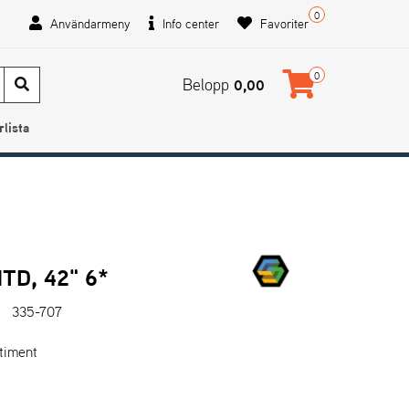
0
Användarmeny
Info center
Favoriter
0
Belopp
0,00
rlista
TD, 42" 6*
335-707
.
rtiment