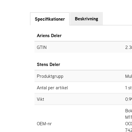
Beskrivning
Specifikationer
Ariens Deler
GTIN
2.
Stens Deler
Produktgrupp
Mul
Antal per artikel
1 s
Vikt
0.
Bol
M11
OEM-nr
OCC
742