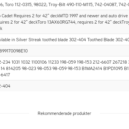
6; Toro 112-0315, 98022; Troy-Bilt 490-110-M115, 742-04087, 742-0
 Cadet Requires 2 for 42" deckMTD 1997 and newer and auto drive s
uires 2 for 42" deckToro 13AX60RG744, requires 2 for 42" deckTroy
ck
ilable in Silver Streak toothed blade 302-404 Toothed Blade 302-4
3899170098E10
-234 1031 1032 1100106 11233 198-059 198-153 212-6607 267218
414 814205 98-023 98-053 98-059 98-153 B1MA2414 B1PD1095 
-6417
2-404
Rekommenderade produkter