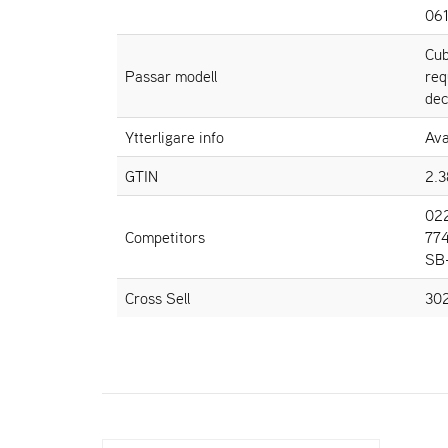
061
Cub
Passar modell
req
de
Ytterligare info
Ava
GTIN
2.
022
Competitors
77
SB
Cross Sell
30