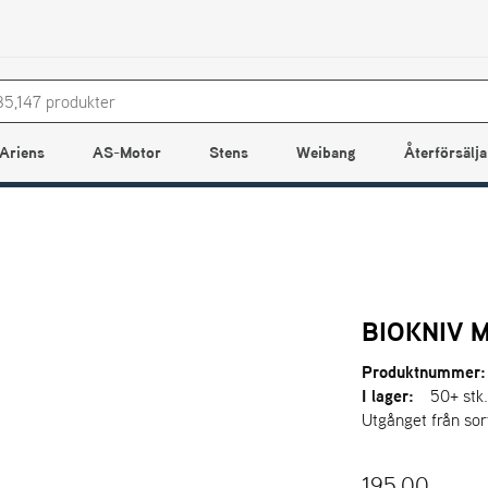
Ariens
AS-Motor
Stens
Weibang
Återförsälja
BIOKNIV M
Produktnummer:
I lager:
50+ stk
Utgånget från so
195,00