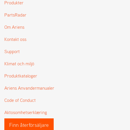
Produkter
L
J
PartsRadar
A
R
L
Om Ariens
I
S
Kontakt oss
T
A
Support
Klimat och miljö
Produktkataloger
Ariens Anvandermanualer
Code of Conduct
Aktosomhetserklæring
Finn återförsäljare