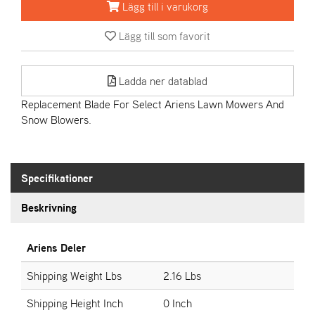
Lägg till i varukorg
A
Lägg till som favorit
R
I
E
Ladda ner datablad
N
S
Replacement Blade For Select Ariens Lawn Mowers And
Snow Blowers.
A
S
-
Specifikationer
M
O
Beskrivning
T
O
R
Ariens Deler
Shipping Weight Lbs
2.16 Lbs
S
Shipping Height Inch
0 Inch
T