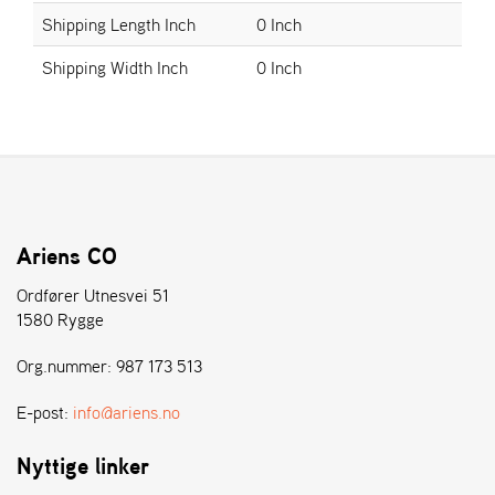
E
Shipping Length Inch
0 Inch
N
S
Shipping Width Inch
0 Inch
W
E
I
B
A
N
G
Ariens CO
Ordfører Utnesvei 51
1580 Rygge
Å
T
Org.nummer: 987 173 513
E
R
F
E-post:
info@ariens.no
Ö
R
Nyttige linker
S
Ä