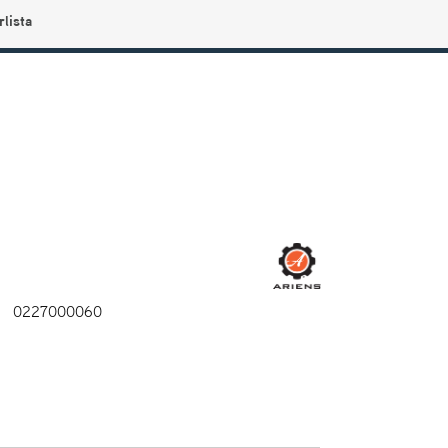
rlista
0
Användarmeny
Info center
Favoriter
0227000060