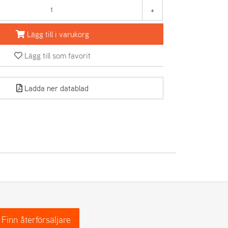
+
Lägg till i varukorg
Lägg till som favorit
Ladda ner datablad
Finn återförsäljare