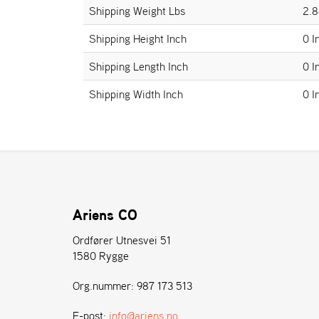
Shipping Weight Lbs
2.8
Shipping Height Inch
0 I
Shipping Length Inch
0 I
Shipping Width Inch
0 I
Ariens CO
Ordfører Utnesvei 51
1580 Rygge
Org.nummer: 987 173 513
E-post:
info@ariens.no