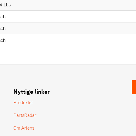
4 Lbs
nch
nch
nch
Nyttige linker
Produkter
PartsRadar
Om Ariens