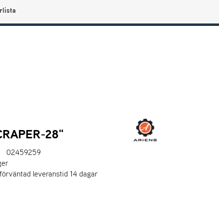
rlista
0
Användarmeny
Info center
Favoriter
CRAPER-28"
02459259
ger
 förväntad leveranstid 14 dagar