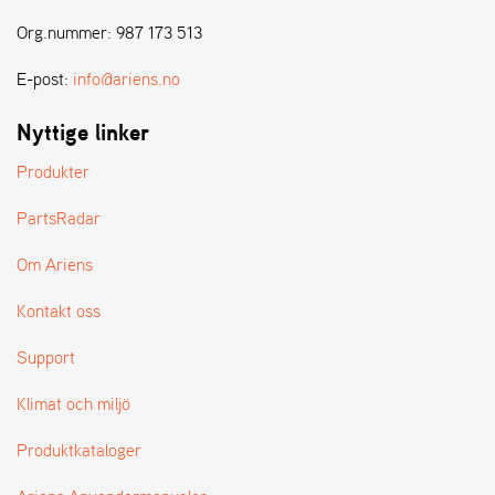
E
N
Org.nummer: 987 173 513
S
E-post:
info@ariens.no
W
Nyttige linker
E
I
Produkter
B
A
PartsRadar
N
G
Om Ariens
Kontakt oss
Å
T
Support
E
R
Klimat och miljö
F
Ö
Produktkataloger
R
S
Ä