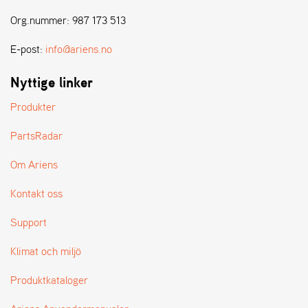
E
N
Org.nummer: 987 173 513
S
E-post:
info@ariens.no
W
Nyttige linker
E
I
Produkter
B
A
PartsRadar
N
G
Om Ariens
Kontakt oss
Å
T
Support
E
R
Klimat och miljö
F
Ö
Produktkataloger
R
S
Ä