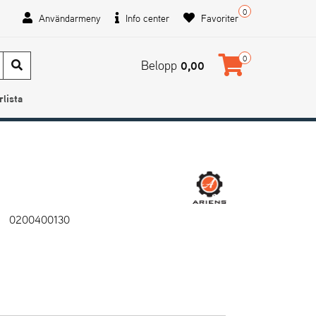
0
Användarmeny
Info center
Favoriter
0
Belopp
0,00
rlista
0200400130