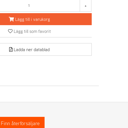
+
Lägg till i varukorg
Lägg till som favorit
Ladda ner datablad
Finn återförsäljare