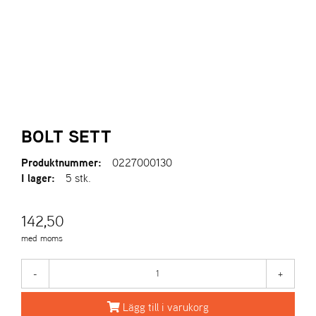
l
l
g
e
e
g
T
n
n
l
I
a
a
e
L
v
v
n
L
i
i
a
B
g
g
v
A
a
a
K
i
A
t
t
BOLT SETT
g
T
i
i
a
I
Produktnummer:
0227000130
o
o
t
L
I lager:
5 stk.
n
n
i
L
o
F
n
R
142,50
A
med moms
M
S
I
-
+
D
A
Lägg till i varukorg
N