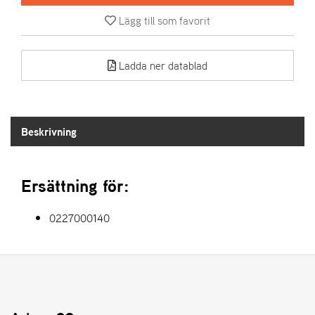
Lägg till som favorit
A
R
I
Ladda ner datablad
E
N
S
Beskrivning
A
S
-
Ersättning för:
M
O
T
0227000140
O
R
S
T