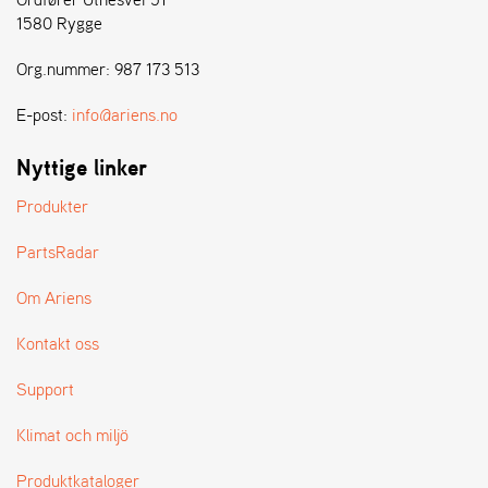
E
1580 Rygge
N
S
Org.nummer: 987 173 513
E-post:
info@ariens.no
W
E
I
Nyttige linker
B
A
Produkter
N
G
PartsRadar
Om Ariens
Å
T
Kontakt oss
E
R
Support
F
Ö
Klimat och miljö
R
S
Produktkataloger
Ä