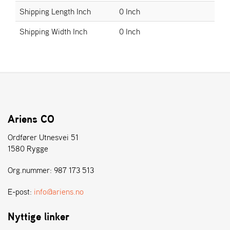
E
Shipping Length Inch
0 Inch
N
S
Shipping Width Inch
0 Inch
W
E
I
B
A
N
G
Ariens CO
Ordfører Utnesvei 51
1580 Rygge
Å
T
Org.nummer: 987 173 513
E
R
F
E-post:
info@ariens.no
Ö
R
Nyttige linker
S
Ä