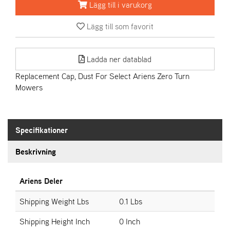
Lägg till i varukorg
A
Lägg till som favorit
R
I
E
Ladda ner datablad
N
S
Replacement Cap, Dust For Select Ariens Zero Turn
Mowers
A
S
-
Specifikationer
M
O
Beskrivning
T
O
R
Ariens Deler
Shipping Weight Lbs
0.1 Lbs
S
Shipping Height Inch
0 Inch
T