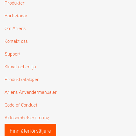
Produkter
L
J
PartsRadar
A
R
L
Om Ariens
I
S
Kontakt oss
T
A
Support
Klimat och miljö
Produktkataloger
Ariens Anvandermanualer
Code of Conduct
Aktosomhetserklæring
Finn återförsäljare