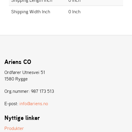
E
N
Shipping Width Inch
0 Inch
S
W
E
I
B
A
N
Ariens CO
G
Ordfører Utnesvei 51
1580 Rygge
Å
Org.nummer: 987 173 513
T
E
R
E-post:
info@ariens.no
F
Ö
Nyttige linker
R
S
Produkter
Ä