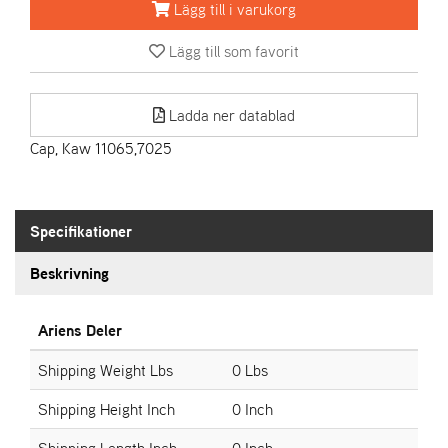
Lägg till i varukorg
A
Lägg till som favorit
R
I
E
Ladda ner datablad
N
S
Cap, Kaw 11065,7025
A
S
Specifikationer
-
M
Beskrivning
O
T
O
Ariens Deler
R
Shipping Weight Lbs
0 Lbs
Shipping Height Inch
0 Inch
S
T
Shipping Length Inch
0 Inch