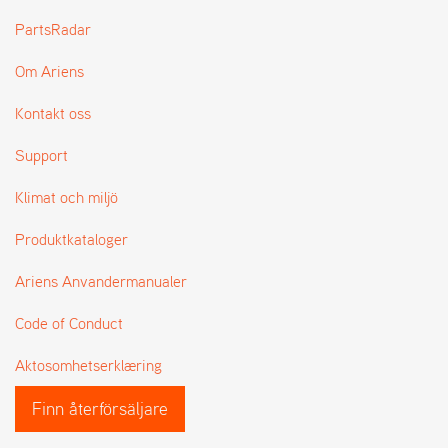
L
PartsRadar
J
A
Om Ariens
R
L
I
Kontakt oss
S
T
Support
A
Klimat och miljö
Produktkataloger
Ariens Anvandermanualer
Code of Conduct
Aktosomhetserklæring
Finn återförsäljare