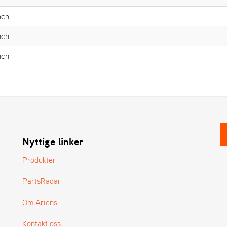
nch
nch
nch
Nyttige linker
Produkter
PartsRadar
Om Ariens
Kontakt oss