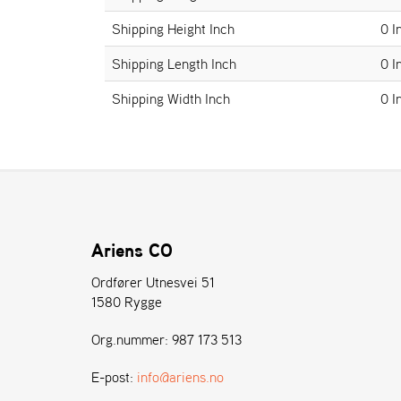
Shipping Height Inch
0 I
Shipping Length Inch
0 I
Shipping Width Inch
0 I
Ariens CO
Ordfører Utnesvei 51
1580 Rygge
Org.nummer: 987 173 513
E-post:
info@ariens.no