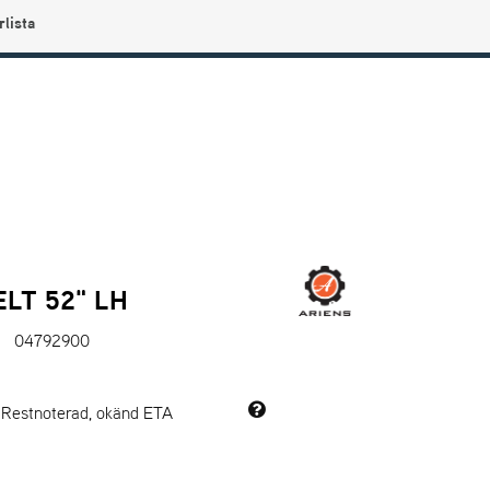
rlista
0
Användarmeny
Info center
Favoriter
ELT 52" LH
04792900
: Restnoterad, okänd ETA