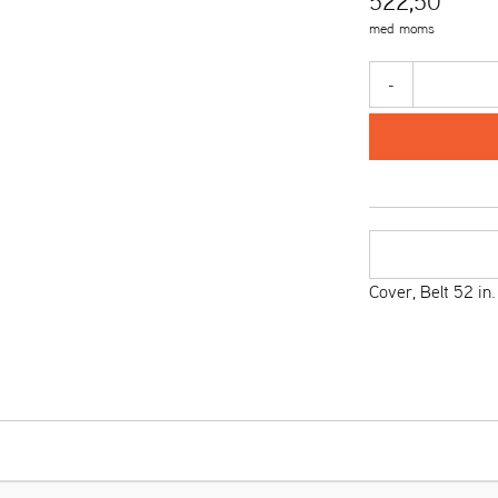
522,50
med moms
-
Cover, Belt 52 in.