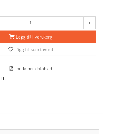
+
Lägg till i varukorg
Lägg till som favorit
Ladda ner datablad
 Lh