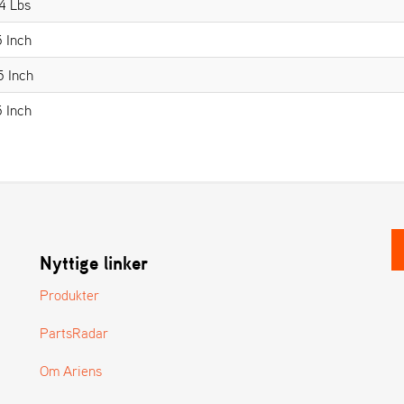
4 Lbs
5 Inch
5 Inch
5 Inch
Nyttige linker
Produkter
PartsRadar
Om Ariens