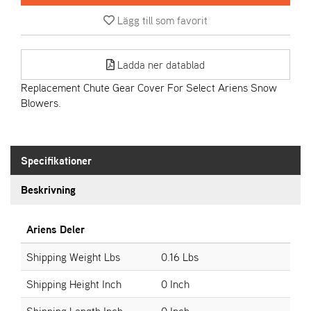
Lägg till som favorit
A
R
I
Ladda ner datablad
E
N
Replacement Chute Gear Cover For Select Ariens Snow
S
Blowers.
A
S
Specifikationer
-
M
Beskrivning
O
T
O
Ariens Deler
R
Shipping Weight Lbs
0.16 Lbs
Shipping Height Inch
0 Inch
S
T
Shipping Length Inch
0 Inch