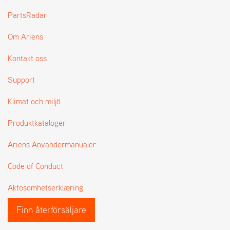
L
PartsRadar
J
A
Om Ariens
R
L
I
Kontakt oss
S
T
Support
A
Klimat och miljö
Produktkataloger
Ariens Anvandermanualer
Code of Conduct
Aktosomhetserklæring
Finn återförsäljare