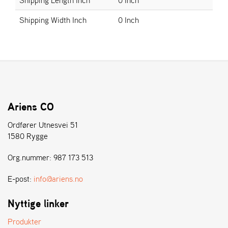
E
N
Shipping Width Inch
0 Inch
S
W
E
I
B
A
N
Ariens CO
G
Ordfører Utnesvei 51
1580 Rygge
Å
Org.nummer: 987 173 513
T
E
R
E-post:
info@ariens.no
F
Ö
Nyttige linker
R
S
Produkter
Ä