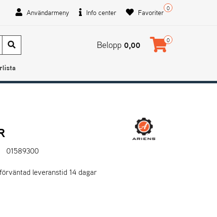
0
Användarmeny
Info center
Favoriter
0
Belopp
0,00
rlista
R
01589300
 förväntad leveranstid 14 dagar