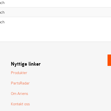
nch
nch
nch
Nyttige linker
Produkter
PartsRadar
Om Ariens
Kontakt oss