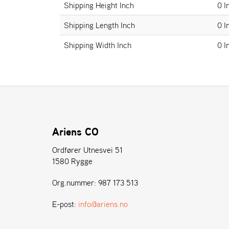
Shipping Height Inch
0 I
Shipping Length Inch
0 I
Shipping Width Inch
0 I
Ariens CO
Ordfører Utnesvei 51
1580 Rygge
Org.nummer: 987 173 513
E-post:
info@ariens.no