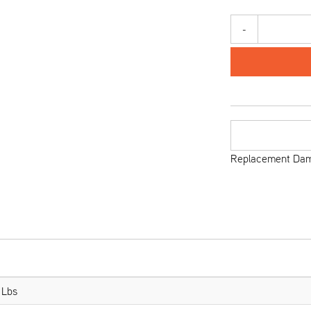
-
Replacement Damp
 Lbs