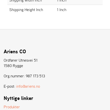
E
N
Shipping Height Inch
1 Inch
S
W
E
I
B
A
N
Ariens CO
G
Ordfører Utnesvei 51
1580 Rygge
Å
Org.nummer: 987 173 513
T
E
R
E-post:
info@ariens.no
F
Ö
Nyttige linker
R
S
Produkter
Ä