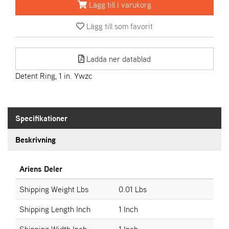
Lägg till i varukorg
A
Lägg till som favorit
R
I
E
Ladda ner datablad
N
S
Detent Ring, 1 in. Ywzc
A
S
Specifikationer
-
M
Beskrivning
O
T
O
Ariens Deler
R
Shipping Weight Lbs
0.01 Lbs
Shipping Length Inch
1 Inch
S
T
Shipping Width Inch
1 Inch