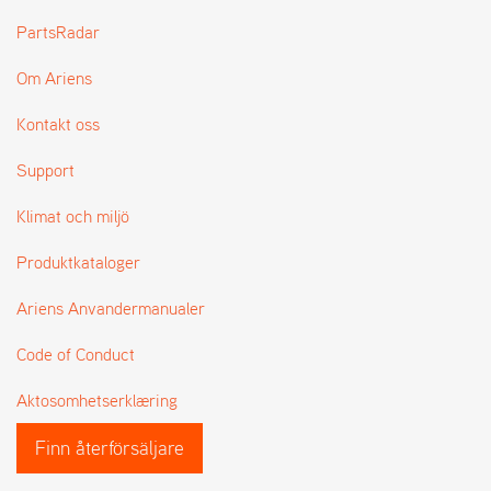
L
PartsRadar
J
A
Om Ariens
R
L
I
Kontakt oss
S
T
Support
A
Klimat och miljö
Produktkataloger
Ariens Anvandermanualer
Code of Conduct
Aktosomhetserklæring
Finn återförsäljare