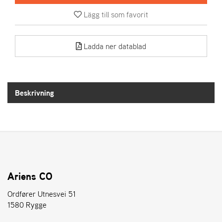
Lägg till som favorit
A
R
I
Ladda ner datablad
E
N
S
Beskrivning
A
S
-
M
O
T
O
R
Ariens CO
Ordfører Utnesvei 51
1580 Rygge
S
T