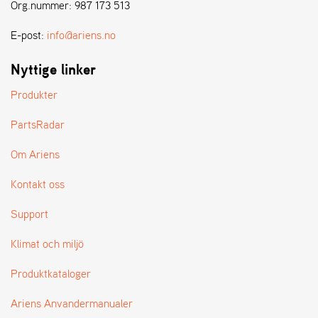
E
Org.nummer: 987 173 513
N
S
E-post:
info@ariens.no
Nyttige linker
W
E
Produkter
I
B
PartsRadar
A
N
Om Ariens
G
Kontakt oss
Å
Support
T
E
Klimat och miljö
R
F
Produktkataloger
Ö
R
S
Ariens Anvandermanualer
Ä