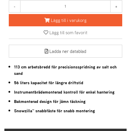
-
+
A
R
Lägg till i varukorg
I
E
Lägg till som favorit
N
S
Ladda ner datablad
A
113 cm arbetsbredd för precisionsspridning av salt och
S
-
sand
M
56 liters kapacitet för längre driftstid
O
T
Instrumentbrädemonterad kontroll för enkel hantering
O
R
Bakmonterad design för jämn täckning
Snowzilla™ snabbfäste för snabb montering
S
T