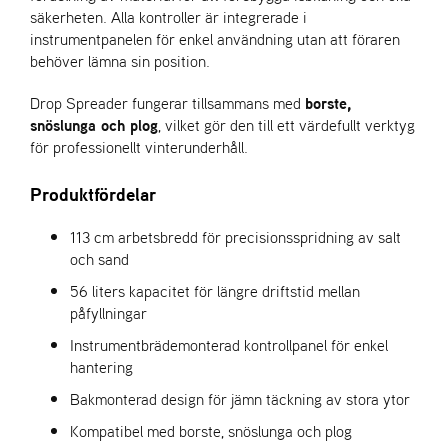
L
säkerheten. Alla kontroller är integrerade i
J
instrumentpanelen för enkel användning utan att föraren
A
behöver lämna sin position.
R
L
Drop Spreader fungerar tillsammans med
borste,
I
snöslunga och plog
, vilket gör den till ett värdefullt verktyg
S
för professionellt vinterunderhåll.
T
A
Produktfördelar
113 cm arbetsbredd för precisionsspridning av salt
och sand
56 liters kapacitet för längre driftstid mellan
påfyllningar
Instrumentbrädemonterad kontrollpanel för enkel
hantering
Bakmonterad design för jämn täckning av stora ytor
Kompatibel med borste, snöslunga och plog