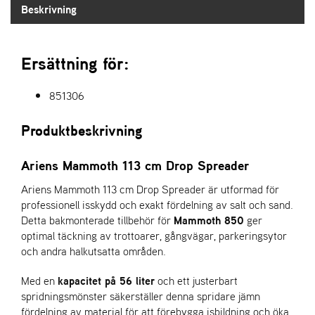
E
Beskrivning
N
S
Ersättning för:
W
E
851306
I
B
Produktbeskrivning
A
N
G
Ariens Mammoth 113 cm Drop Spreader
Ariens Mammoth 113 cm Drop Spreader är utformad för
professionell isskydd och exakt fördelning av salt och sand.
Å
T
Detta bakmonterade tillbehör för
Mammoth 850
ger
E
optimal täckning av trottoarer, gångvägar, parkeringsytor
R
och andra halkutsatta områden.
F
Ö
Med en
kapacitet på 56 liter
och ett justerbart
R
spridningsmönster säkerställer denna spridare jämn
S
fördelning av material för att förebygga isbildning och öka
Ä