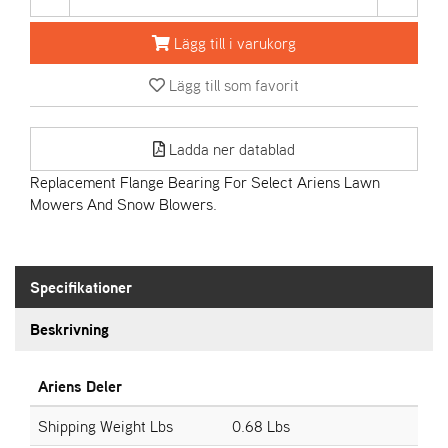
Lägg till i varukorg
A
R
Lägg till som favorit
I
E
N
S
Ladda ner datablad
Replacement Flange Bearing For Select Ariens Lawn
Mowers And Snow Blowers.
A
S
-
M
Specifikationer
O
T
O
Beskrivning
R
Ariens Deler
S
Shipping Weight Lbs
0.68 Lbs
T