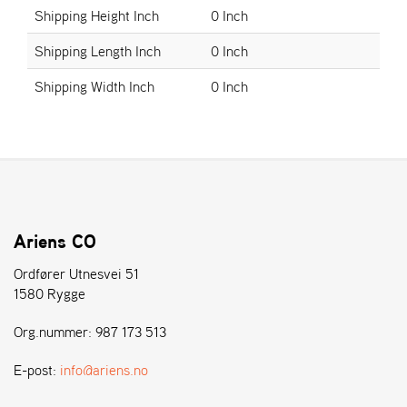
E
Shipping Height Inch
0 Inch
N
S
Shipping Length Inch
0 Inch
Shipping Width Inch
0 Inch
W
E
I
B
A
N
G
Ariens CO
Å
Ordfører Utnesvei 51
T
1580 Rygge
E
R
Org.nummer: 987 173 513
F
Ö
E-post:
info@ariens.no
R
S
Ä