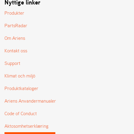
Nyttige linker
L
J
Produkter
A
R
PartsRadar
L
I
Om Ariens
S
T
A
Kontakt oss
Support
Klimat och miljö
Produktkataloger
Ariens Anvandermanualer
Code of Conduct
Aktosomhetserklæring