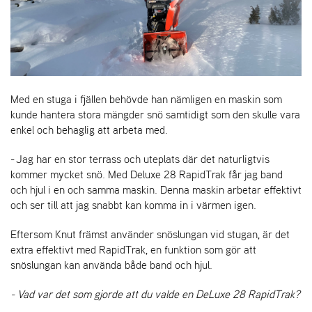
A
R
I
E
N
S
Med en stuga i fjällen behövde han nämligen en maskin som
kunde hantera stora mängder snö samtidigt som den skulle vara
enkel och behaglig att arbeta med.
A
- Jag har en stor terrass och uteplats där det naturligtvis
S
-
kommer mycket snö. Med Deluxe 28 RapidTrak får jag band
M
och hjul i en och samma maskin. Denna maskin arbetar effektivt
O
och ser till att jag snabbt kan komma in i värmen igen.
T
O
Eftersom Knut främst använder snöslungan vid stugan, är det
R
extra effektivt med RapidTrak, en funktion som gör att
snöslungan kan använda både band och hjul.
S
- Vad var det som gjorde att du valde en DeLuxe 28 RapidTrak?
T