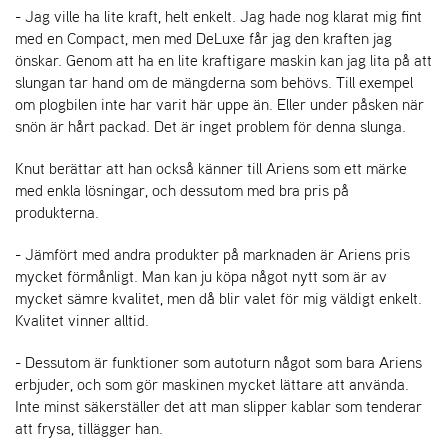
E
- Jag ville ha lite kraft, helt enkelt. Jag hade nog klarat mig fint
N
med en Compact, men med DeLuxe får jag den kraften jag
S
önskar. Genom att ha en lite kraftigare maskin kan jag lita på att
slungan tar hand om de mängderna som behövs. Till exempel
om plogbilen inte har varit här uppe än. Eller under påsken när
W
snön är hårt packad. Det är inget problem för denna slunga.
E
I
B
Knut berättar att han också känner till Ariens som ett märke
A
med enkla lösningar, och dessutom med bra pris på
N
produkterna.
G
- Jämfört med andra produkter på marknaden är Ariens pris
mycket förmånligt. Man kan ju köpa något nytt som är av
Å
mycket sämre kvalitet, men då blir valet för mig väldigt enkelt.
T
Kvalitet vinner alltid.
E
R
- Dessutom är funktioner som autoturn något som bara Ariens
F
erbjuder, och som gör maskinen mycket lättare att använda.
Ö
Inte minst säkerställer det att man slipper kablar som tenderar
R
S
att frysa, tillägger han.
Ä