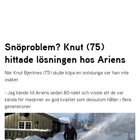
l
l
g
e
e
g
T
n
n
l
I
a
a
e
L
v
v
n
L
i
i
a
B
Snöproblem? Knut (75)
g
g
v
A
a
a
K
i
hittade lösningen hos Ariens
A
t
t
g
T
i
i
a
I
o
o
När Knut Bjerknes (75) skulle köpa en snöslunga var han inte
t
L
n
n
osäker.
i
L
o
F
- Jag kände till Ariens sedan 80-talet och visste att de var
n
R
kända för maskiner av god kvalitet som dessutom håller i flera
A
generationer.
M
S
I
D
A
N