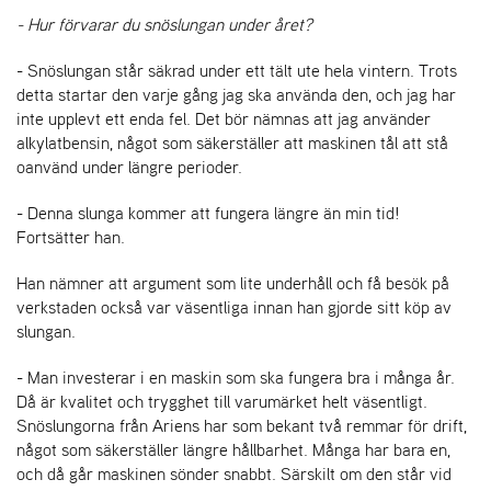
L
- Hur förvarar du snöslungan under året?
J
A
- Snöslungan står säkrad under ett tält ute hela vintern. Trots
R
detta startar den varje gång jag ska använda den, och jag har
L
inte upplevt ett enda fel. Det bör nämnas att jag använder
I
S
alkylatbensin, något som säkerställer att maskinen tål att stå
T
oanvänd under längre perioder.
A
- Denna slunga kommer att fungera längre än min tid!
Fortsätter han.
Han nämner att argument som lite underhåll och få besök på
verkstaden också var väsentliga innan han gjorde sitt köp av
slungan.
- Man investerar i en maskin som ska fungera bra i många år.
Då är kvalitet och trygghet till varumärket helt väsentligt.
Snöslungorna från Ariens har som bekant två remmar för drift,
något som säkerställer längre hållbarhet. Många har bara en,
och då går maskinen sönder snabbt. Särskilt om den står vid