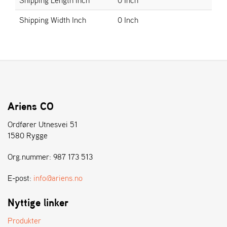
E
N
Shipping Width Inch
0 Inch
S
W
E
I
B
A
N
Ariens CO
G
Ordfører Utnesvei 51
1580 Rygge
Å
Org.nummer: 987 173 513
T
E
R
E-post:
info@ariens.no
F
Ö
Nyttige linker
R
S
Produkter
Ä