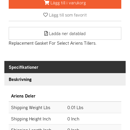
Lägg till i varukorg
A
Lägg till som favorit
R
I
E
Ladda ner datablad
N
S
Replacement Gasket For Select Ariens Tillers.
A
S
Specifikationer
-
M
Beskrivning
O
T
O
Ariens Deler
R
Shipping Weight Lbs
0.01 Lbs
Shipping Height Inch
0 Inch
S
T
Shipping Length Inch
0 Inch