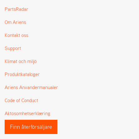
L
PartsRadar
J
A
Om Ariens
R
L
I
Kontakt oss
S
T
Support
A
Klimat och miljö
Produktkataloger
Ariens Anvandermanualer
Code of Conduct
Aktosomhetserklæring
Finn återförsäljare