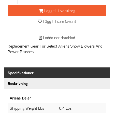
Lägg till i varukorg
A
R
Lägg till som favorit
I
E
N
S
Ladda ner datablad
Replacement Gear For Select Ariens Snow Blowers And
Power Brushes.
A
S
-
M
Specifikationer
O
T
O
Beskrivning
R
Ariens Deler
S
Shipping Weight Lbs
0.4 Lbs
T