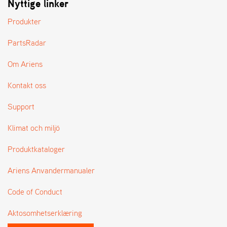
Nyttige linker
L
J
Produkter
A
R
PartsRadar
L
I
Om Ariens
S
T
Kontakt oss
A
Support
Klimat och miljö
Produktkataloger
Ariens Anvandermanualer
Code of Conduct
Aktosomhetserklæring