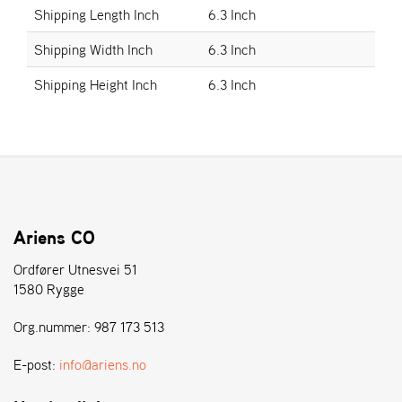
E
Shipping Length Inch
6.3 Inch
N
S
Shipping Width Inch
6.3 Inch
Shipping Height Inch
6.3 Inch
W
E
I
B
A
N
G
Ariens CO
Å
Ordfører Utnesvei 51
T
1580 Rygge
E
R
Org.nummer: 987 173 513
F
Ö
E-post:
info@ariens.no
R
S
Ä