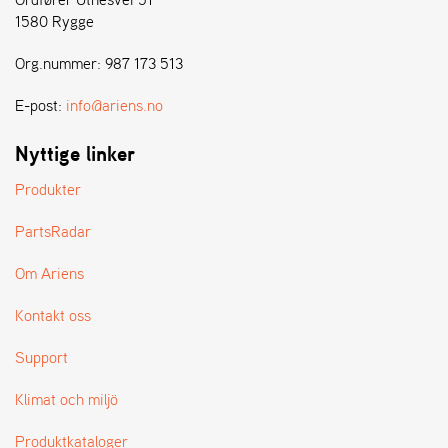
E
1580 Rygge
N
S
Org.nummer: 987 173 513
E-post:
info@ariens.no
W
E
I
Nyttige linker
B
A
Produkter
N
G
PartsRadar
Om Ariens
Å
T
Kontakt oss
E
R
Support
F
Ö
Klimat och miljö
R
S
Produktkataloger
Ä