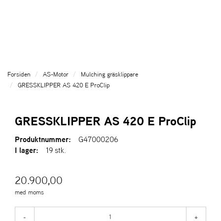
l
l
g
e
e
g
T
n
n
l
I
a
a
e
L
v
v
n
L
i
i
a
B
g
g
v
A
Forsiden
AS-Motor
Mulching gräsklippare
a
a
K
i
GRESSKLIPPER AS 420 E ProClip
A
t
t
g
T
i
i
a
I
o
o
t
GRESSKLIPPER AS 420 E ProClip
L
n
n
i
L
o
Produktnummer:
G47000206
F
n
I lager:
19 stk.
R
A
M
20.900,00
S
I
med moms
D
A
-
+
N