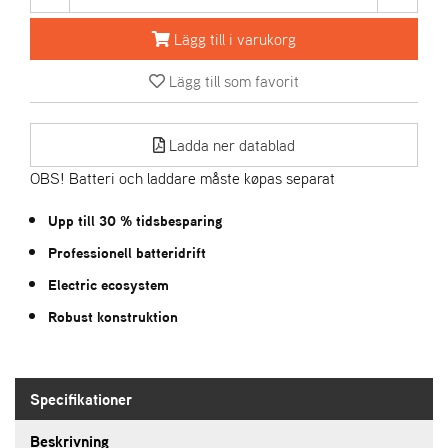
Lägg till i varukorg
A
R
Lägg till som favorit
I
E
N
S
Ladda ner datablad
OBS! Batteri och laddare måste køpas separat
A
Upp till 30 % tidsbesparing
S
-
Professionell batteridrift
M
Electric ecosystem
O
T
Robust konstruktion
O
R
Specifikationer
S
T
Beskrivning