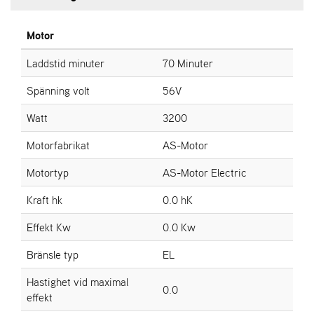
E
N
S
Motor
Laddstid minuter
70 Minuter
W
Spänning volt
56V
E
I
B
Watt
3200
A
N
Motorfabrikat
AS-Motor
G
Motortyp
AS-Motor Electric
Kraft hk
0.0 hK
Å
T
Effekt Kw
0.0 Kw
E
R
Bränsle typ
EL
F
Ö
Hastighet vid maximal
R
0.0
effekt
S
Ä