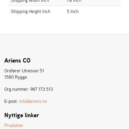
E
N
Shipping Height Inch
5 Inch
S
W
E
I
B
A
N
Ariens CO
G
Ordfører Utnesvei 51
1580 Rygge
Å
Org.nummer: 987 173 513
T
E
R
E-post:
info@ariens.no
F
Ö
Nyttige linker
R
S
Produkter
Ä