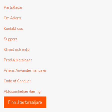
L
PartsRadar
J
A
Om Ariens
R
L
I
Kontakt oss
S
T
Support
A
Klimat och miljö
Produktkataloger
Ariens Anvandermanualer
Code of Conduct
Aktosomhetserklæring
Finn återförsäljare