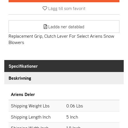
Lägg till som favorit
A
R
I
Ladda ner datablad
E
N
Replacement Grip, Clutch Lever For Select Ariens Snow
S
Blowers
A
S
Specifikationer
-
M
Beskrivning
O
T
O
Ariens Deler
R
Shipping Weight Lbs
0.06 Lbs
Shipping Length Inch
5 Inch
S
T
Shipping Width Inch
1.8 Inch