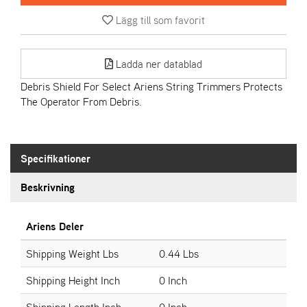
Lägg till som favorit
A
R
I
Ladda ner datablad
E
N
Debris Shield For Select Ariens String Trimmers Protects
S
The Operator From Debris.
A
S
Specifikationer
-
M
Beskrivning
O
T
O
Ariens Deler
R
Shipping Weight Lbs
0.44 Lbs
Shipping Height Inch
0 Inch
S
T
Shipping Length Inch
0 Inch