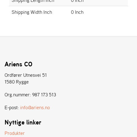
E
N
Shipping Width Inch
0 Inch
S
W
E
I
B
A
N
Ariens CO
G
Ordfører Utnesvei 51
1580 Rygge
Å
Org.nummer: 987 173 513
T
E
R
E-post:
info@ariens.no
F
Ö
Nyttige linker
R
S
Produkter
Ä