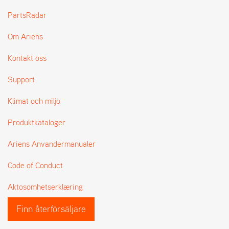
L
PartsRadar
J
A
Om Ariens
R
L
I
Kontakt oss
S
T
Support
A
Klimat och miljö
Produktkataloger
Ariens Anvandermanualer
Code of Conduct
Aktosomhetserklæring
Finn återförsäljare