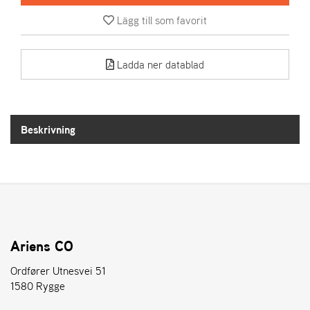
Lägg till som favorit
A
R
I
Ladda ner datablad
E
N
S
Beskrivning
A
S
-
M
O
T
O
R
Ariens CO
Ordfører Utnesvei 51
1580 Rygge
S
T