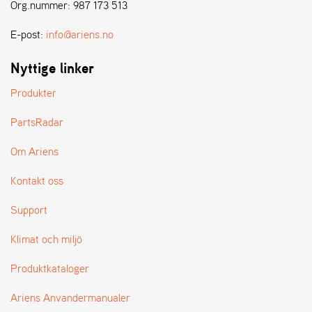
E
Org.nummer: 987 173 513
N
S
E-post:
info@ariens.no
Nyttige linker
W
E
Produkter
I
B
PartsRadar
A
N
Om Ariens
G
Kontakt oss
Å
Support
T
E
Klimat och miljö
R
F
Produktkataloger
Ö
R
S
Ariens Anvandermanualer
Ä