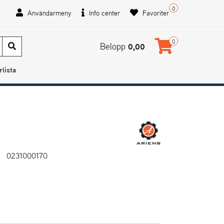
0
Användarmeny
Info center
Favoriter
0
Belopp
0,00
rlista
0231000170