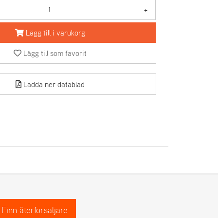
+
Lägg till i varukorg
Lägg till som favorit
Ladda ner datablad
Finn återförsäljare