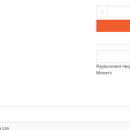
-
Replacement Heig
Mowers.
4 Lbs