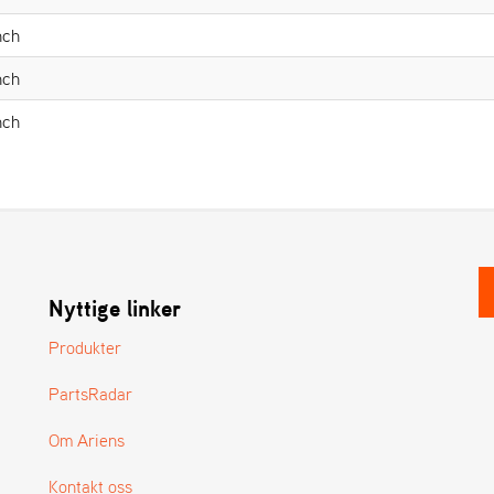
nch
nch
nch
Nyttige linker
Produkter
PartsRadar
Om Ariens
Kontakt oss