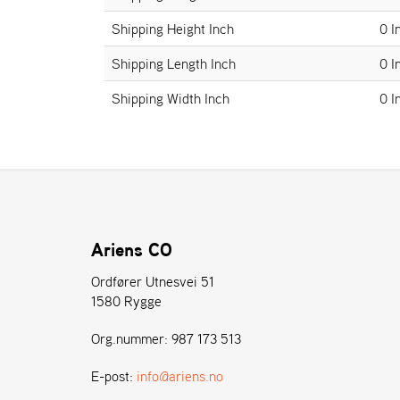
Shipping Height Inch
0 I
Shipping Length Inch
0 I
Shipping Width Inch
0 I
Ariens CO
Ordfører Utnesvei 51
1580 Rygge
Org.nummer: 987 173 513
E-post:
info@ariens.no