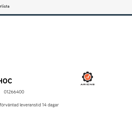
rlista
0
Användarmeny
Info center
Favoriter
HOC
01266400
 förväntad leveranstid 14 dagar