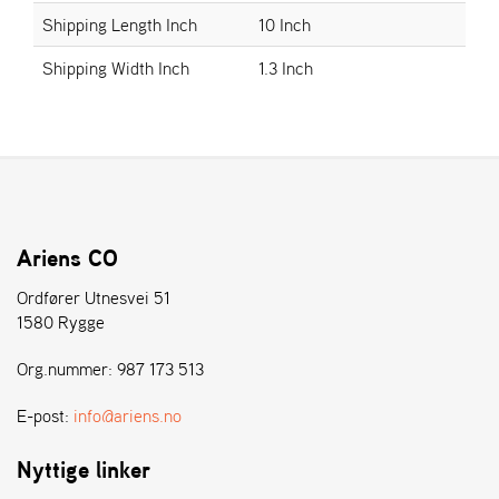
E
Shipping Length Inch
10 Inch
N
S
Shipping Width Inch
1.3 Inch
W
E
I
B
A
N
G
Ariens CO
Ordfører Utnesvei 51
1580 Rygge
Å
T
Org.nummer: 987 173 513
E
R
F
E-post:
info@ariens.no
Ö
R
Nyttige linker
S
Ä