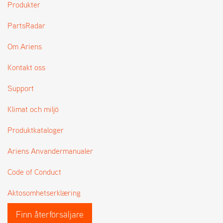
Produkter
L
J
PartsRadar
A
R
L
Om Ariens
I
S
Kontakt oss
T
A
Support
Klimat och miljö
Produktkataloger
Ariens Anvandermanualer
Code of Conduct
Aktosomhetserklæring
Finn återförsäljare