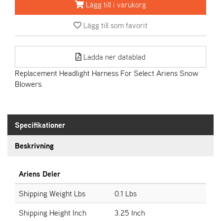
Lägg till i varukorg
A
Lägg till som favorit
R
I
E
Ladda ner datablad
N
S
Replacement Headlight Harness For Select Ariens Snow
Blowers.
A
S
-
Specifikationer
M
O
Beskrivning
T
O
R
Ariens Deler
Shipping Weight Lbs
0.1 Lbs
S
Shipping Height Inch
3.25 Inch
T