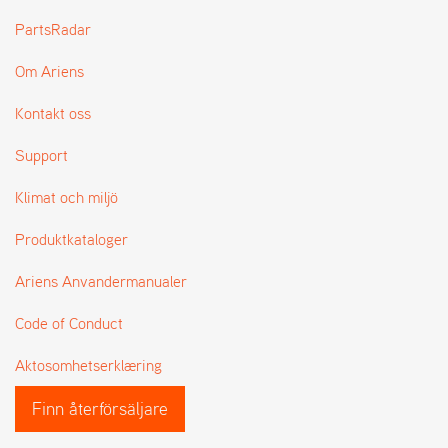
L
PartsRadar
J
A
Om Ariens
R
L
I
Kontakt oss
S
T
Support
A
Klimat och miljö
Produktkataloger
Ariens Anvandermanualer
Code of Conduct
Aktosomhetserklæring
Finn återförsäljare