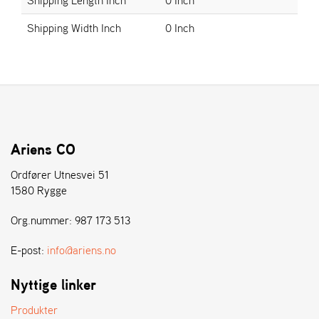
E
N
Shipping Width Inch
0 Inch
S
W
E
I
B
A
N
Ariens CO
G
Ordfører Utnesvei 51
1580 Rygge
Å
Org.nummer: 987 173 513
T
E
R
E-post:
info@ariens.no
F
Ö
Nyttige linker
R
S
Produkter
Ä