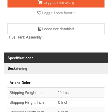
Lägg till i varukorg
A
Lägg till som favorit
R
I
E
Ladda ner datablad
N
S
, Fuel Tank Assembly
A
S
Specifikationer
-
M
Beskrivning
O
T
O
Ariens Deler
R
Shipping Weight Lbs
14 Lbs
Shipping Height Inch
0 Inch
S
T
Shipping Length Inch
0 Inch