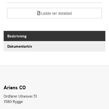
E
N
S
Ladda ner datablad
W
E
Beskrivning
I
B
A
Dokumentarkiv
N
G
Å
T
E
R
Ariens CO
F
Ö
Ordfører Utnesvei 51
R
1580 Rygge
S
Ä