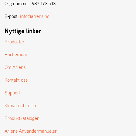
Org.nummer: 987 173 513
L
J
E-post:
info@ariens.no
A
R
L
Nyttige linker
I
S
Produkter
T
A
PartsRadar
Om Ariens
Kontakt oss
Support
Klimat och miljö
Produktkataloger
Ariens Anvandermanualer