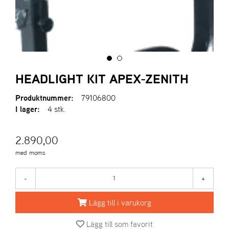
A
R
I
E
N
S
HEADLIGHT KIT APEX-ZENITH
Produktnummer:
79106800
A
I lager:
4 stk.
S
-
M
2.890,00
O
med moms
T
O
R
-
+
Lägg till i varukorg
S
T
Lägg till som favorit