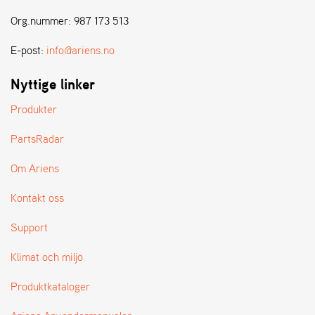
E
N
Org.nummer: 987 173 513
S
E-post:
info@ariens.no
W
Nyttige linker
E
I
Produkter
B
A
PartsRadar
N
G
Om Ariens
Kontakt oss
Å
T
Support
E
R
Klimat och miljö
F
Ö
Produktkataloger
R
S
Ä