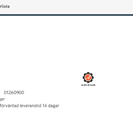
rlista
0
Användarmeny
Info center
Favoriter
N
01260900
ger
 förväntad leveranstid 14 dagar