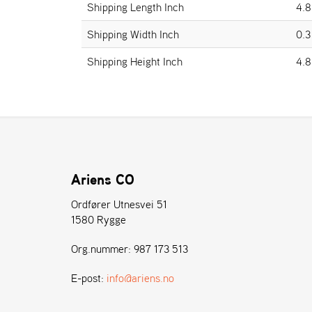
Shipping Length Inch
4.8
Shipping Width Inch
0.3
Shipping Height Inch
4.8
Ariens CO
Ordfører Utnesvei 51
1580 Rygge
Org.nummer: 987 173 513
E-post:
info@ariens.no