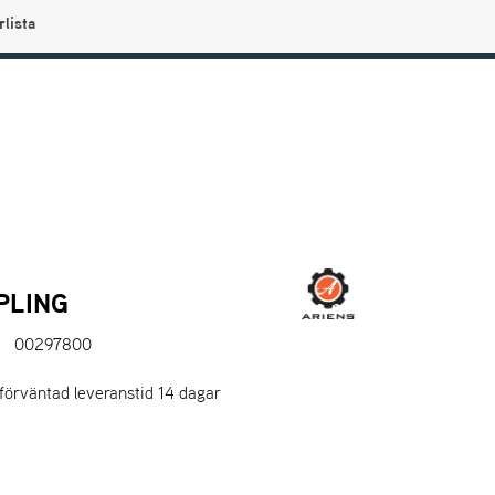
rlista
0
Användarmeny
Info center
Favoriter
PLING
00297800
 förväntad leveranstid 14 dagar