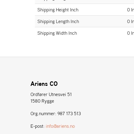
Shipping Height Inch
0 I
Shipping Length Inch
0 I
Shipping Width Inch
0 I
Ariens CO
Ordfører Utnesvei 51
1580 Rygge
Org.nummer: 987 173 513
E-post:
info@ariens.no