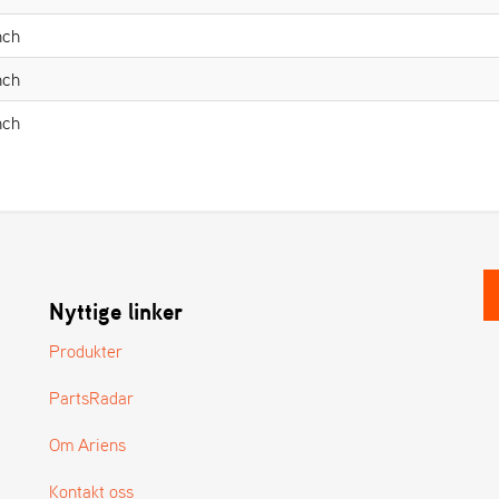
nch
nch
nch
Nyttige linker
Produkter
PartsRadar
Om Ariens
Kontakt oss