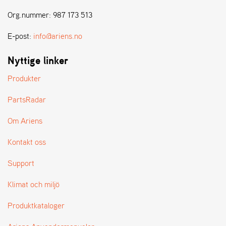
E
N
Org.nummer: 987 173 513
S
E-post:
info@ariens.no
W
Nyttige linker
E
I
Produkter
B
A
PartsRadar
N
G
Om Ariens
Kontakt oss
Å
T
Support
E
R
Klimat och miljö
F
Ö
Produktkataloger
R
S
Ä