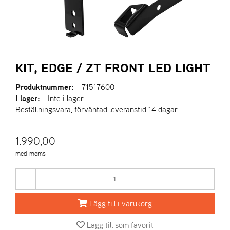
A
R
I
E
N
KIT, EDGE / ZT FRONT LED LIGHT
S
Produktnummer:
71517600
I lager:
Inte i lager
A
Beställningsvara, förväntad leveranstid 14 dagar
S
-
M
1.990,00
O
med moms
T
O
R
-
+
Lägg till i varukorg
S
T
Lägg till som favorit