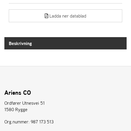
E
N
S
Ladda ner datablad
W
E
Beskrivning
I
B
A
N
G
Å
T
Ariens CO
E
R
Ordfører Utnesvei 51
F
1580 Rygge
Ö
R
Org.nummer: 987 173 513
S
Ä