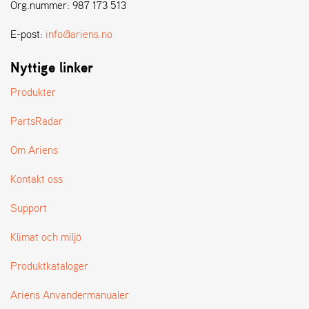
E
Org.nummer: 987 173 513
N
S
E-post:
info@ariens.no
Nyttige linker
W
E
Produkter
I
B
PartsRadar
A
N
Om Ariens
G
Kontakt oss
Å
Support
T
E
Klimat och miljö
R
F
Produktkataloger
Ö
R
S
Ariens Anvandermanualer
Ä