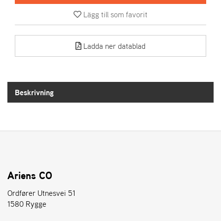
Lägg till som favorit
A
R
I
Ladda ner datablad
E
N
S
Beskrivning
A
S
-
M
O
T
O
R
Ariens CO
Ordfører Utnesvei 51
1580 Rygge
S
T