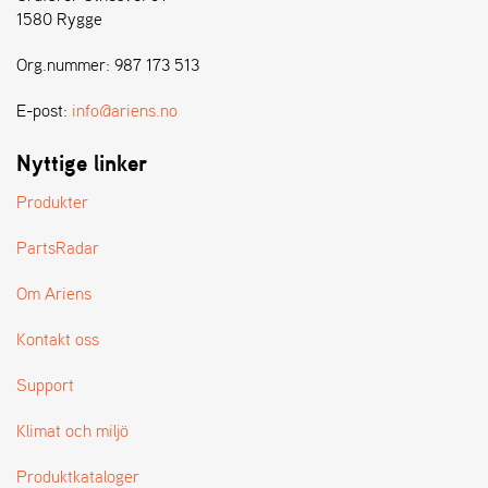
E
1580 Rygge
N
S
Org.nummer: 987 173 513
E-post:
info@ariens.no
W
E
Nyttige linker
I
B
Produkter
A
N
G
PartsRadar
Om Ariens
Å
Kontakt oss
T
E
R
Support
F
Ö
Klimat och miljö
R
S
Produktkataloger
Ä