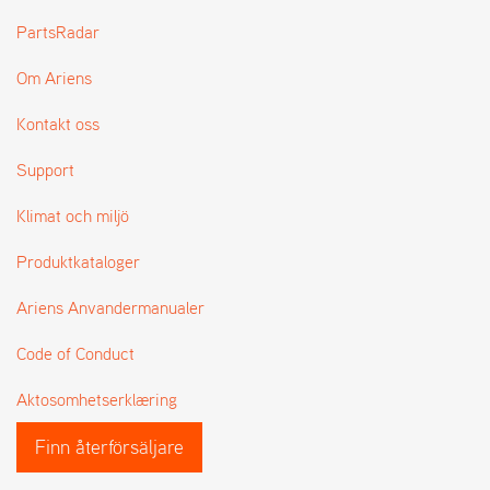
L
PartsRadar
J
A
Om Ariens
R
L
I
Kontakt oss
S
T
Support
A
Klimat och miljö
Produktkataloger
Ariens Anvandermanualer
Code of Conduct
Aktosomhetserklæring
Finn återförsäljare