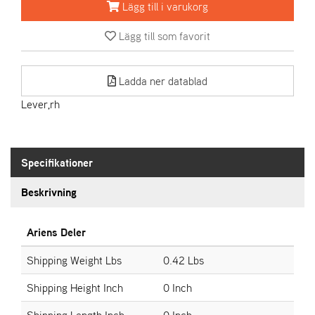
Lägg till i varukorg
A
Lägg till som favorit
R
I
E
Ladda ner datablad
N
S
Lever,rh
A
S
Specifikationer
-
M
Beskrivning
O
T
O
Ariens Deler
R
Shipping Weight Lbs
0.42 Lbs
Shipping Height Inch
0 Inch
S
T
Shipping Length Inch
0 Inch