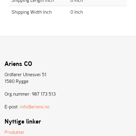
E
N
Shipping Width Inch
0 Inch
S
W
E
I
B
A
N
Ariens CO
G
Ordfører Utnesvei 51
1580 Rygge
Å
Org.nummer: 987 173 513
T
E
R
E-post:
info@ariens.no
F
Ö
Nyttige linker
R
S
Produkter
Ä