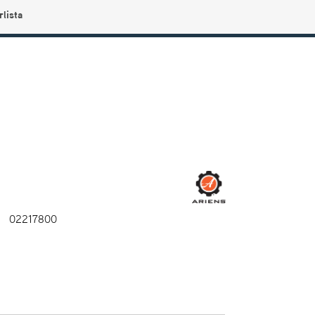
rlista
0
Användarmeny
Info center
Favoriter
02217800