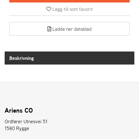
Lägg till som favorit
A
R
I
Ladda ner datablad
E
N
S
Beskrivning
A
S
-
M
O
T
O
R
Ariens CO
Ordfører Utnesvei 51
1580 Rygge
S
T