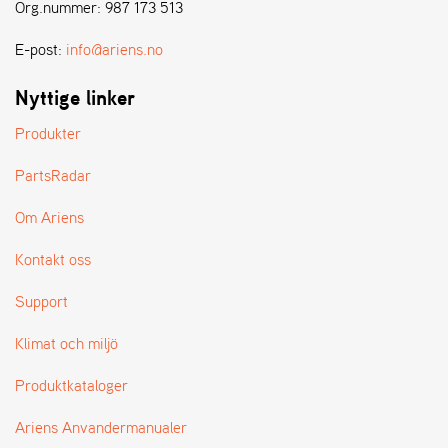
E
Org.nummer: 987 173 513
N
S
E-post:
info@ariens.no
Nyttige linker
W
E
Produkter
I
B
PartsRadar
A
N
Om Ariens
G
Kontakt oss
Å
Support
T
E
Klimat och miljö
R
F
Produktkataloger
Ö
R
S
Ariens Anvandermanualer
Ä