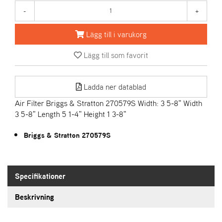
-
+
A
R
Lägg till i varukorg
I
E
Lägg till som favorit
N
S
Ladda ner datablad
Air Filter Briggs & Stratton 270579S Width: 3 5-8" Width
A
3 5-8" Length 5 1-4" Height 1 3-8"
S
-
M
Briggs & Stratton 270579S
O
T
O
R
Specifikationer
Beskrivning
S
T