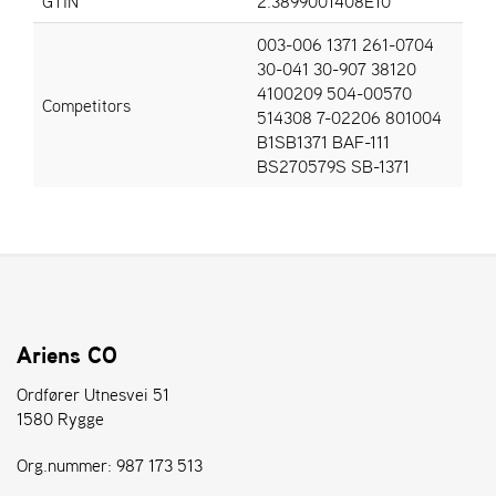
GTIN
2.3899001408E10
L
J
003-006 1371 261-0704
A
30-041 30-907 38120
R
4100209 504-00570
L
Competitors
514308 7-02206 801004
I
B1SB1371 BAF-111
S
T
BS270579S SB-1371
A
Ariens CO
Ordfører Utnesvei 51
1580 Rygge
Org.nummer: 987 173 513