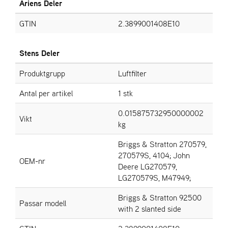
E
Ariens Deler
N
S
GTIN
2.3899001408E10
Stens Deler
W
E
Produktgrupp
Luftfilter
I
B
Antal per artikel
1 stk
A
N
0.015875732950000002
G
Vikt
kg
Briggs & Stratton 270579,
Å
270579S, 4104; John
T
OEM-nr
Deere LG270579,
E
LG270579S, M47949;
R
F
Briggs & Stratton 92500
Ö
Passar modell
R
with 2 slanted side
S
Ä