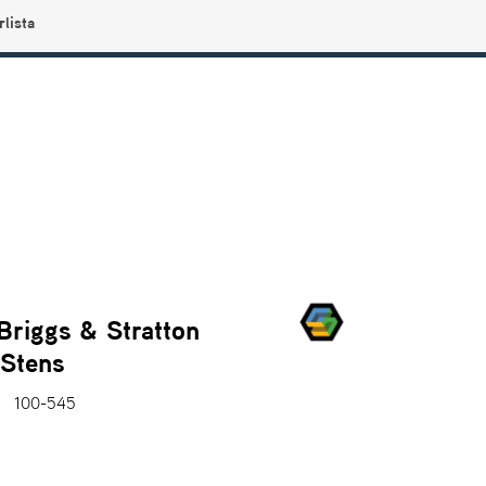
rlista
0
Användarmeny
Info center
Favoriter
(Briggs & Stratton
Stens
100-545